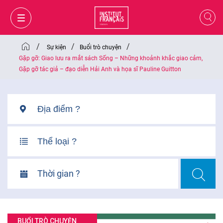
/
/
/
Sự kiện
Buổi trò chuyện
Gặp gỡ: Giao lưu ra mắt sách Sống – Những khoảnh khắc giao cảm,
Gặp gỡ tác giả – đạo diễn Hải Anh và họa sĩ Pauline Guitton
Thời gian ?
GIỎ HÀNG
ĐĂNG NHẬP
VI
BUỔI TRÒ CHUYỆN
VI