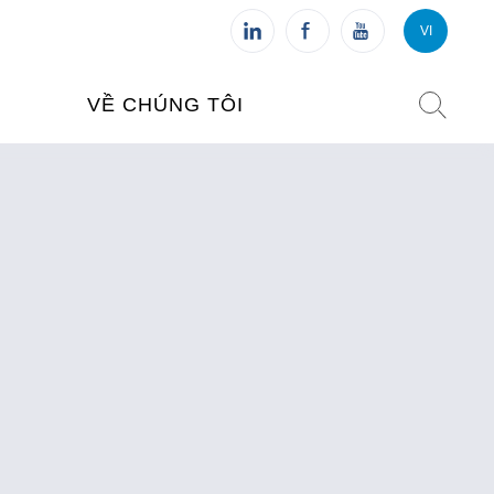
VI
VI
FR
VỀ CHÚNG TÔI
VIỆN PHÁP TẠI VIỆT NAM
O TẠO
CHI NHÁNH: HÀ NỘI
 NAM
CHI NHÁNH: HUẾ
ỆT NAM
CHI NHÁNH: ĐÀ NẴNG
CHI NHÁNH: TPHCM