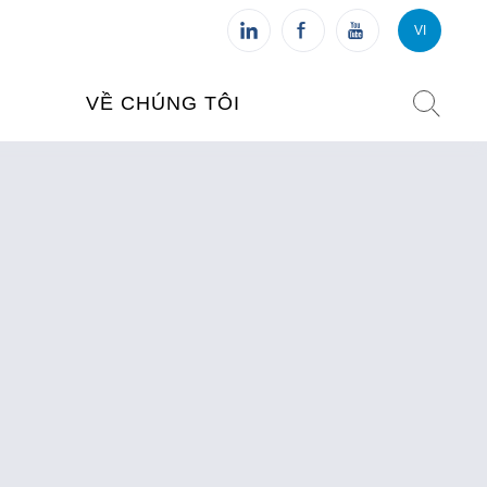
VI
VI
FR
VỀ CHÚNG TÔI
VIỆN PHÁP TẠI VIỆT NAM
O TẠO
CHI NHÁNH: HÀ NỘI
 NAM
CHI NHÁNH: HUẾ
ỆT NAM
CHI NHÁNH: ĐÀ NẴNG
CHI NHÁNH: TPHCM