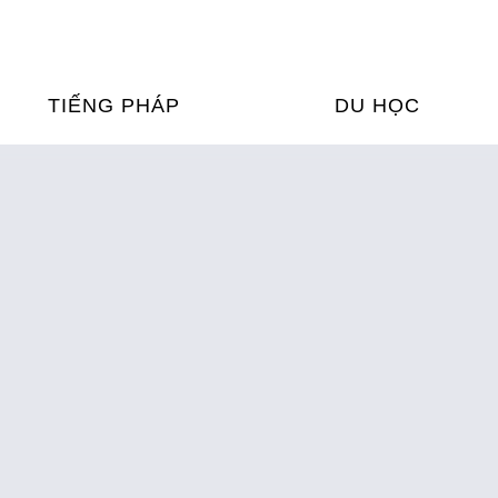
TIẾNG PHÁP
DU HỌC
ỌC TIẾNG PHÁP
DU HỌC PHÁP
ỆN
Ỳ THI & CHỨNG CHỈ
CHƯƠNG TRÌNH ĐÀ
CỦA PHÁP TẠI VIỆT
HIM
ỌC TIẾNG PHÁP NGAY TẠI
PHÁP
FRANCE ALUMNI VI
ỊCH TIẾNG PHÁP
ỢP TÁC TIẾNG PHÁP