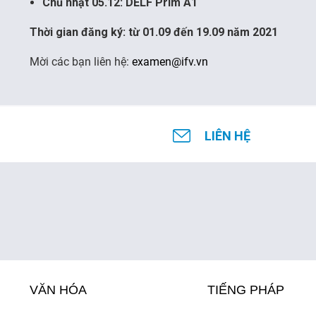
Chủ nhật 05.12: DELF Prim A1
Thời gian đăng ký: từ 01.09 đến 19.09 năm 2021
Mời các bạn liên hệ:
examen@ifv.vn
LIÊN HỆ
VĂN HÓA
TIẾNG PHÁP