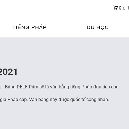
GIỎ 
TIẾNG PHÁP
DU HỌC
ỌC TIẾNG PHÁP
DU HỌC PHÁP
ỆN
Ỳ THI & CHỨNG CHỈ
CHƯƠNG TRÌNH ĐÀ
/2021
CỦA PHÁP TẠI VIỆT
HIM
ỌC TIẾNG PHÁP NGAY TẠI
p : Bằng DELF Prim sẽ là văn bằng tiếng Pháp đầu tiên của
PHÁP
FRANCE ALUMNI VI
 gia Pháp cấp. Văn bằng này được quốc tế công nhận.
ỊCH TIẾNG PHÁP
ỢP TÁC TIẾNG PHÁP