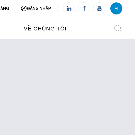
HÀNG
ĐĂNG NHẬP
VI
VI
FR
VỀ CHÚNG TÔI
VIỆN PHÁP TẠI VIỆT NAM
O TẠO
CHI NHÁNH: HÀ NỘI
 NAM
CHI NHÁNH: HUẾ
ỆT NAM
CHI NHÁNH: ĐÀ NẴNG
CHI NHÁNH: TPHCM