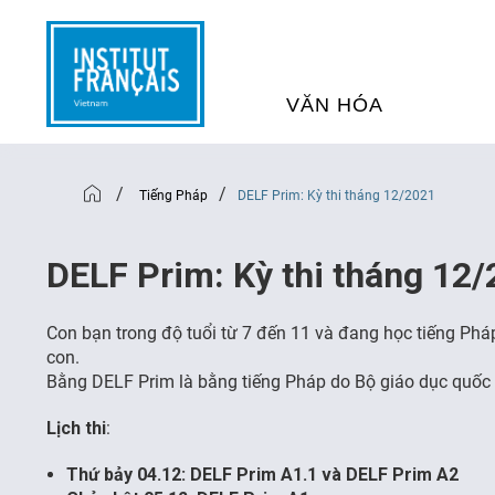
VĂN HÓA
SỰ KIỆN VĂN HÓA
H
/
/
Tiếng Pháp
DELF Prim: Kỳ thi tháng 12/2021
THƯ VIỆN ĐA PHƯƠNG TI
K
DELF Prim: Kỳ thi tháng 12
CHƯƠNG TRÌNH CHIẾU P
H
Con bạn trong độ tuổi từ 7 đến 11 và đang học tiếng Phá
PHÁP
con.
Bằng DELF Prim là bằng tiếng Pháp do Bộ giáo dục quốc
SÁCH VÀ THƯ TỊCH
D
Lịch thi
:
Thứ bảy 04.12: DELF Prim A1.1 và DELF Prim A2
NGHỆ SỸ LƯU TRÚ
H