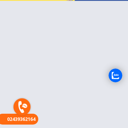
FR
02439362164