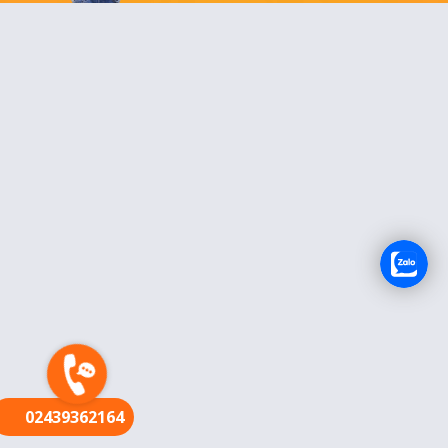
FR
02439362164