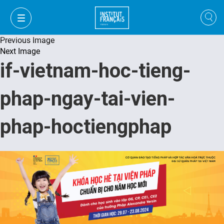
Previous Image
Next Image
if-vietnam-hoc-tieng-
phap-ngay-tai-vien-
phap-hoctiengphap
VI
VI