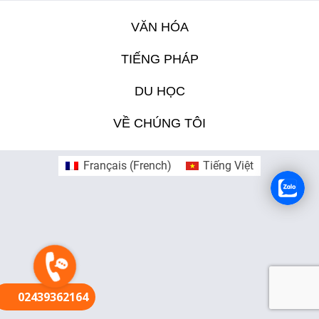
VĂN HÓA
FR
TIẾNG PHÁP
DU HỌC
VỀ CHÚNG TÔI
Français
(
French
)
Tiếng Việt
02439362164