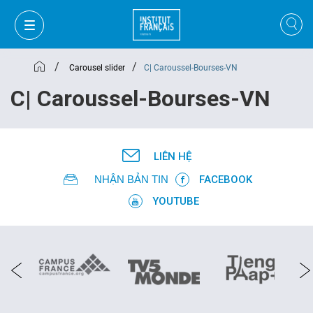
/
/
Carousel slider
C| Caroussel-Bourses-VN
C| Caroussel-Bourses-VN
LIÊN HỆ
NHẬN BẢN TIN
FACEBOOK
YOUTUBE
GIỎ HÀNG
ĐĂNG NHẬP
VI
VI