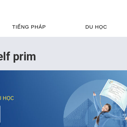
TIẾNG PHÁP
DU HỌC
ỌC TIẾNG PHÁP
DU HỌC PHÁP
lf prim
ỆN
Ỳ THI & CHỨNG CHỈ
CHƯƠNG TRÌNH ĐÀ
CỦA PHÁP TẠI VIỆT
HIM
ỌC TIẾNG PHÁP NGAY TẠI
PHÁP
FRANCE ALUMNI VI
ỊCH TIẾNG PHÁP
ỢP TÁC TIẾNG PHÁP