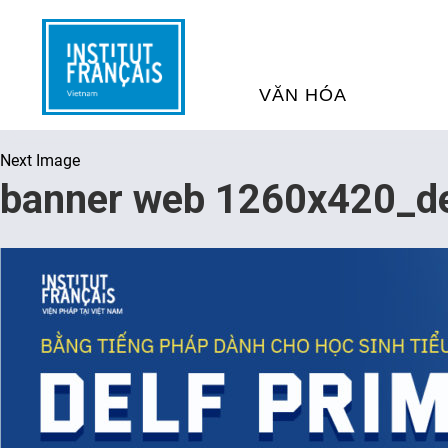
VĂN HÓA
Next Image
SỰ KIỆN VĂN HÓA
H
banner web 1260x420_de
THƯ VIỆN ĐA PHƯƠNG TI
K
CHƯƠNG TRÌNH CHIẾU P
H
PHÁP
SÁCH VÀ THƯ TỊCH
D
NGHỆ SỸ LƯU TRÚ
H