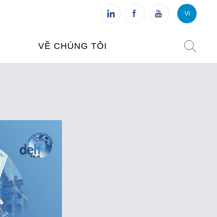
VI
VI
FR
VỀ CHÚNG TÔI
VIỆN PHÁP TẠI VIỆT NAM
O TẠO
CHI NHÁNH: HÀ NỘI
 NAM
CHI NHÁNH: HUẾ
ỆT NAM
CHI NHÁNH: ĐÀ NẴNG
CHI NHÁNH: TPHCM