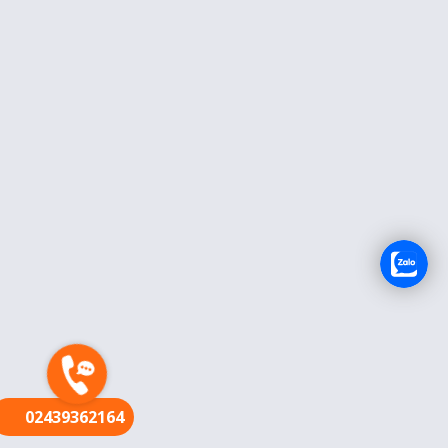
FR
02439362164