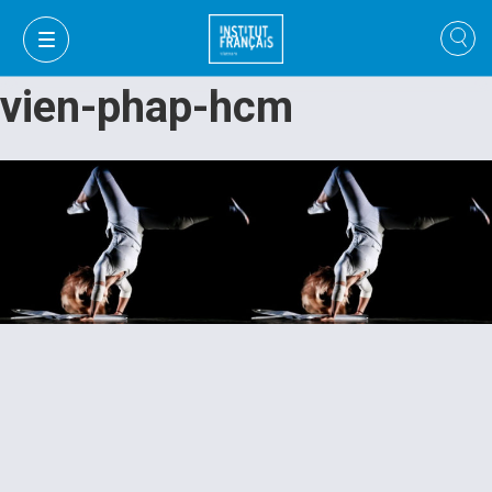
vien-phap-hcm
VI
VI