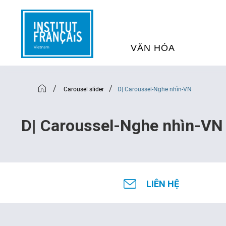
VĂN HÓA
SỰ KIỆN VĂN HÓA
H
/
/
Carousel slider
D| Caroussel-Nghe nhìn-VN
THƯ VIỆN ĐA PHƯƠNG TI
K
D| Caroussel-Nghe nhìn-VN
CHƯƠNG TRÌNH CHIẾU P
H
PHÁP
LIÊN HỆ
SÁCH VÀ THƯ TỊCH
D
NGHỆ SỸ LƯU TRÚ
H