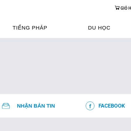
GIỎ 
TIẾNG PHÁP
DU HỌC
ỌC TIẾNG PHÁP
DU HỌC PHÁP
ỆN
Ỳ THI & CHỨNG CHỈ
CHƯƠNG TRÌNH ĐÀ
CỦA PHÁP TẠI VIỆT
HIM
ỌC TIẾNG PHÁP NGAY TẠI
PHÁP
FRANCE ALUMNI VI
FACEBOOK
NHẬN BẢN TIN
ỊCH TIẾNG PHÁP
ỢP TÁC TIẾNG PHÁP