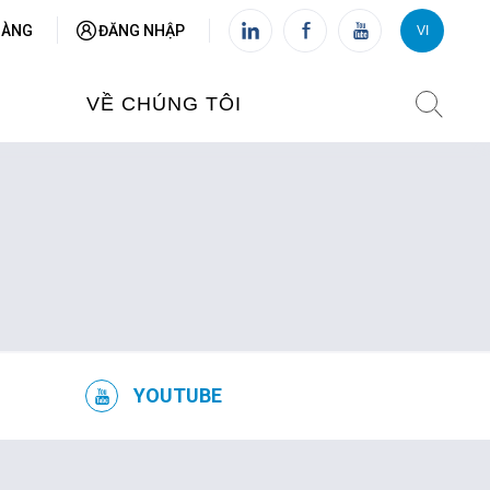
HÀNG
ĐĂNG NHẬP
VI
VI
FR
VỀ CHÚNG TÔI
VIỆN PHÁP TẠI VIỆT NAM
O TẠO
CHI NHÁNH: HÀ NỘI
 NAM
CHI NHÁNH: HUẾ
ỆT NAM
CHI NHÁNH: ĐÀ NẴNG
YOUTUBE
CHI NHÁNH: TPHCM