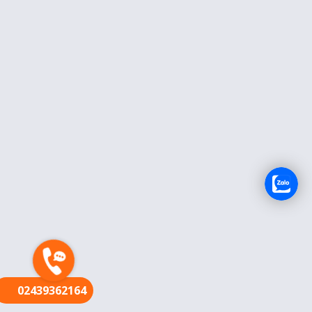
FR
02439362164