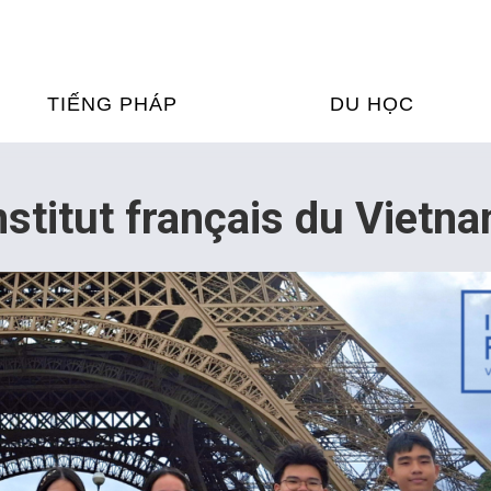
TIẾNG PHÁP
DU HỌC
ỌC TIẾNG PHÁP
DU HỌC PHÁP
nstitut français du Viet
ỆN
Ỳ THI & CHỨNG CHỈ
CHƯƠNG TRÌNH ĐÀ
CỦA PHÁP TẠI VIỆT
HIM
ỌC TIẾNG PHÁP NGAY TẠI
PHÁP
FRANCE ALUMNI VI
ỊCH TIẾNG PHÁP
ỢP TÁC TIẾNG PHÁP