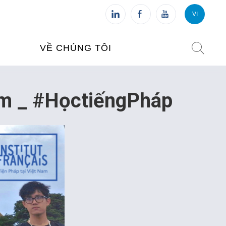
VI
VI
FR
VỀ CHÚNG TÔI
VIỆN PHÁP TẠI VIỆT NAM
nam _ #HọctiếngPháp
O TẠO
CHI NHÁNH: HÀ NỘI
 NAM
CHI NHÁNH: HUẾ
ỆT NAM
CHI NHÁNH: ĐÀ NẴNG
CHI NHÁNH: TPHCM