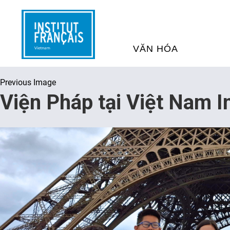
VĂN HÓA
Previous Image
SỰ KIỆN VĂN HÓA
H
Viện Pháp tại Việt Nam I
THƯ VIỆN ĐA PHƯƠNG TI
K
CHƯƠNG TRÌNH CHIẾU P
H
PHÁP
SÁCH VÀ THƯ TỊCH
D
NGHỆ SỸ LƯU TRÚ
H