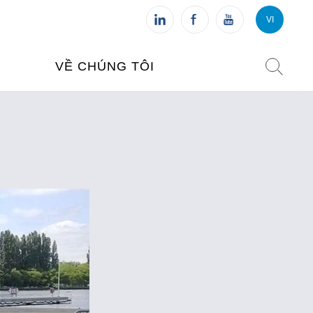
VI
VI
FR
VỀ CHÚNG TÔI
VIỆN PHÁP TẠI VIỆT NAM
O TẠO
CHI NHÁNH: HÀ NỘI
 NAM
CHI NHÁNH: HUẾ
ỆT NAM
CHI NHÁNH: ĐÀ NẴNG
CHI NHÁNH: TPHCM