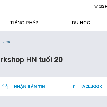
GIỎ 
TIẾNG PHÁP
DU HỌC
ỌC TIẾNG PHÁP
DU HỌC PHÁP
tuổi 20
ỆN
Ỳ THI & CHỨNG CHỈ
CHƯƠNG TRÌNH ĐÀ
rkshop HN tuổi 20
CỦA PHÁP TẠI VIỆT
HIM
ỌC TIẾNG PHÁP NGAY TẠI
PHÁP
FRANCE ALUMNI VI
FACEBOOK
NHẬN BẢN TIN
ỊCH TIẾNG PHÁP
ỢP TÁC TIẾNG PHÁP