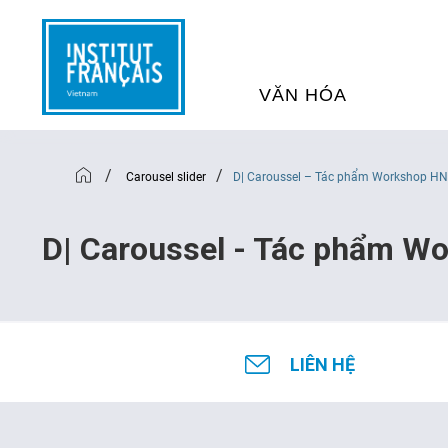
VĂN HÓA
SỰ KIỆN VĂN HÓA
H
/
/
Carousel slider
D| Caroussel – Tác phẩm Workshop HN 
THƯ VIỆN ĐA PHƯƠNG TI
K
D| Caroussel - Tác phẩm Wo
CHƯƠNG TRÌNH CHIẾU P
H
PHÁP
LIÊN HỆ
SÁCH VÀ THƯ TỊCH
D
NGHỆ SỸ LƯU TRÚ
H