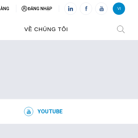
HÀNG
ĐĂNG NHẬP
VI
VI
FR
VỀ CHÚNG TÔI
VIỆN PHÁP TẠI VIỆT NAM
O TẠO
CHI NHÁNH: HÀ NỘI
 NAM
CHI NHÁNH: HUẾ
ỆT NAM
CHI NHÁNH: ĐÀ NẴNG
YOUTUBE
CHI NHÁNH: TPHCM