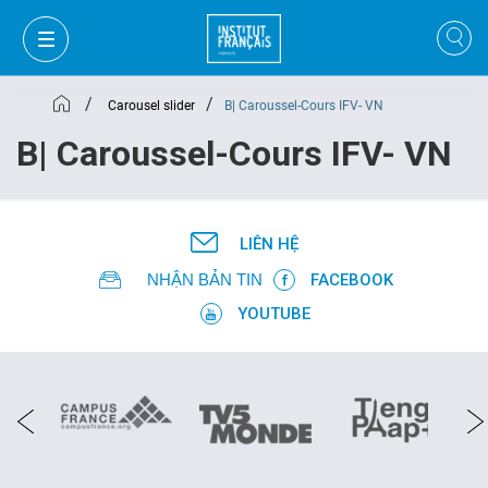
/
/
Carousel slider
B| Caroussel-Cours IFV- VN
B| Caroussel-Cours IFV- VN
LIÊN HỆ
NHẬN BẢN TIN
FACEBOOK
YOUTUBE
GIỎ HÀNG
ĐĂNG NHẬP
VI
VI