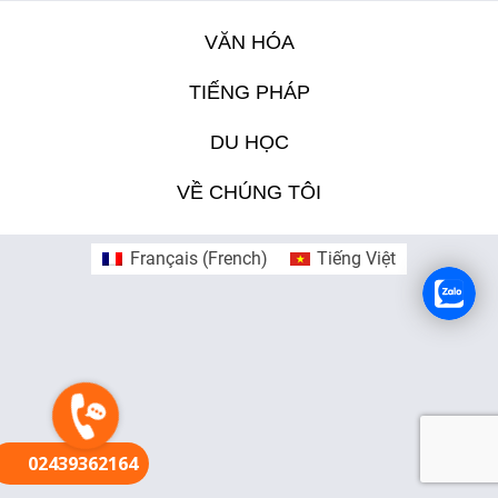
VĂN HÓA
FR
TIẾNG PHÁP
DU HỌC
VỀ CHÚNG TÔI
Français
(
French
)
Tiếng Việt
02439362164