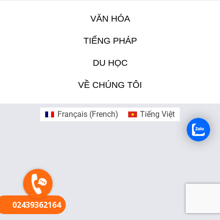
VĂN HÓA
FR
TIẾNG PHÁP
DU HỌC
VỀ CHÚNG TÔI
Français
(
French
)
Tiếng Việt
02439362164