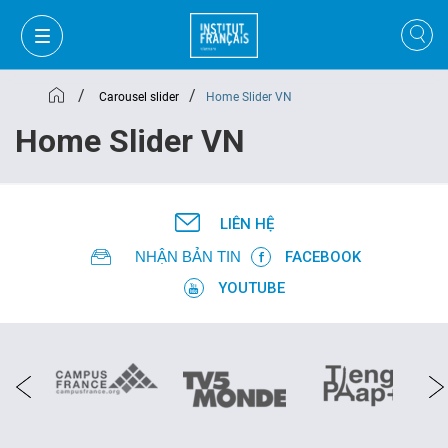
/
/
Carousel slider
Home Slider VN
Home Slider VN
LIÊN HỆ
NHẬN BẢN TIN
FACEBOOK
YOUTUBE
GIỎ HÀNG
ĐĂNG NHẬP
VI
VI