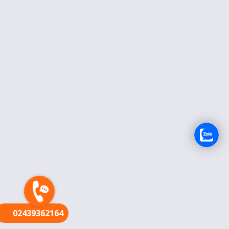
FR
02439362164