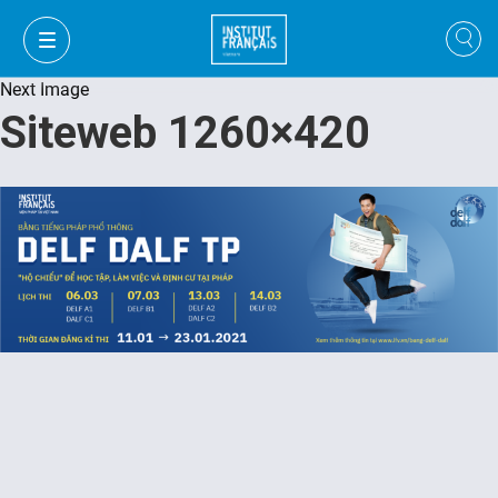
Next Image
Siteweb 1260×420
VI
VI