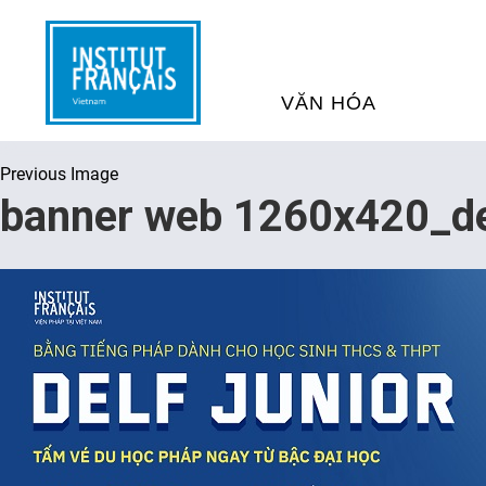
VĂN HÓA
Previous Image
SỰ KIỆN VĂN HÓA
H
banner web 1260x420_del
THƯ VIỆN ĐA PHƯƠNG TI
K
CHƯƠNG TRÌNH CHIẾU P
H
PHÁP
SÁCH VÀ THƯ TỊCH
D
NGHỆ SỸ LƯU TRÚ
H