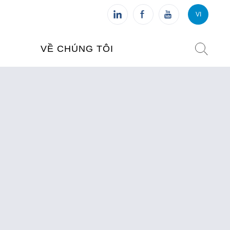
VI
VI
FR
VỀ CHÚNG TÔI
VIỆN PHÁP TẠI VIỆT NAM
O TẠO
CHI NHÁNH: HÀ NỘI
 NAM
CHI NHÁNH: HUẾ
ỆT NAM
CHI NHÁNH: ĐÀ NẴNG
CHI NHÁNH: TPHCM