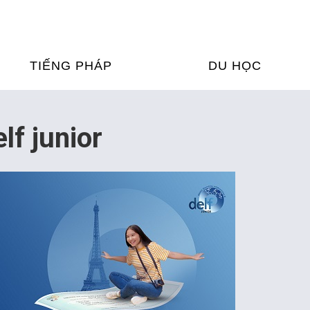
TIẾNG PHÁP
DU HỌC
ỌC TIẾNG PHÁP
DU HỌC PHÁP
f junior
ỆN
Ỳ THI & CHỨNG CHỈ
CHƯƠNG TRÌNH ĐÀ
CỦA PHÁP TẠI VIỆT
HIM
ỌC TIẾNG PHÁP NGAY TẠI
PHÁP
FRANCE ALUMNI VI
ỊCH TIẾNG PHÁP
ỢP TÁC TIẾNG PHÁP