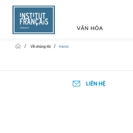
VĂN HÓA
/
/
Về chúng tôi
Hanoi
SỰ KIỆN VĂN HÓA
H
THƯ VIỆN ĐA PHƯƠNG TI
K
LIÊN HỆ
CHƯƠNG TRÌNH CHIẾU P
H
PHÁP
SÁCH VÀ THƯ TỊCH
D
NGHỆ SỸ LƯU TRÚ
H