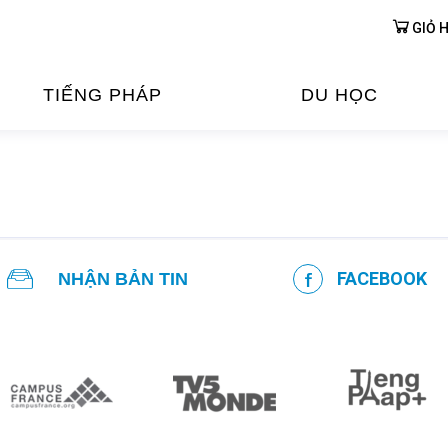
GIỎ 
TIẾNG PHÁP
DU HỌC
ỌC TIẾNG PHÁP
DU HỌC PHÁP
ỆN
Ỳ THI & CHỨNG CHỈ
CHƯƠNG TRÌNH ĐÀ
CỦA PHÁP TẠI VIỆT
FACEBOOK
NHẬN BẢN TIN
HIM
ỌC TIẾNG PHÁP NGAY TẠI
PHÁP
FRANCE ALUMNI VI
ỊCH TIẾNG PHÁP
ỢP TÁC TIẾNG PHÁP