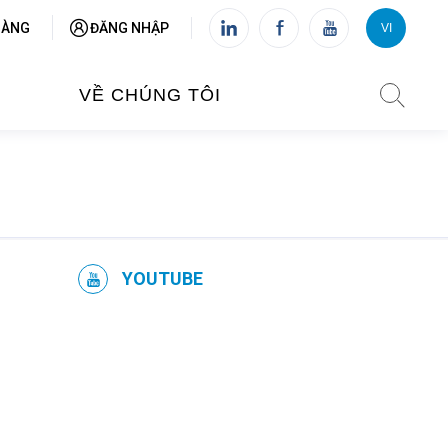
HÀNG
ĐĂNG NHẬP
VI
VI
FR
VỀ CHÚNG TÔI
VIỆN PHÁP TẠI VIỆT NAM
O TẠO
CHI NHÁNH: HÀ NỘI
 NAM
YOUTUBE
CHI NHÁNH: HUẾ
ỆT NAM
CHI NHÁNH: ĐÀ NẴNG
CHI NHÁNH: TPHCM