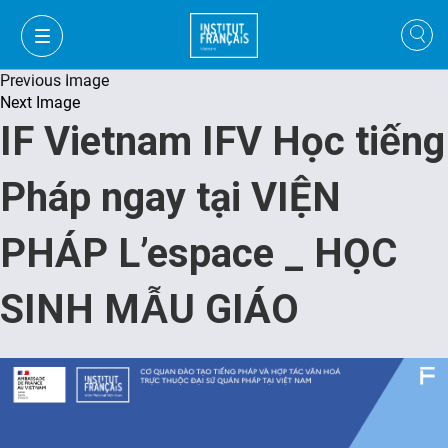
Previous Image
Next Image
IF Vietnam IFV Học tiếng
Pháp ngay tại VIỆN
PHÁP L’espace _ HỌC
SINH MẪU GIÁO
VI
VI