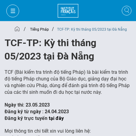
/
/
Tiếng Pháp
TCF-TP: Kỳ thi tháng 05/2023 tại Đà Nẵng
TCF-TP: Kỳ thi tháng
05/2023 tại Đà Nẵng
TCF (Bài kiểm tra trình độ tiếng Pháp) là bài kiểm tra trình
độ tiếng Pháp chung của Bộ Giáo dục, giảng dạy đại học
và nghiên cứu Pháp, dùng để đánh giá trình độ tiếng Pháp
của các thí sinh muốn đi du học tại nước này.
Ngày thi: 23.05.2023
Đăng ký từ ngày :
24.04.2023
GIỎ HÀNG
ĐĂNG NHẬP
Đăng ký trực tuyến
tại đây
Mọi thông tin chi tiết xin vui lòng liên hệ:
VI
VI