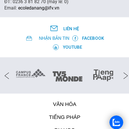
ĐT: 0236 3 81 82 70 (máy lẻ: 0)
Email:
ecoledanang@ifv.vn
FR
LIÊN HỆ
NHẬN BẢN TIN
FACEBOOK
YOUTUBE
VĂN HÓA
TIẾNG PHÁP