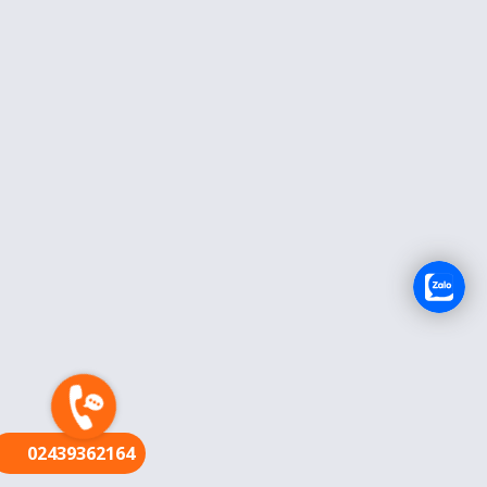
FR
02439362164