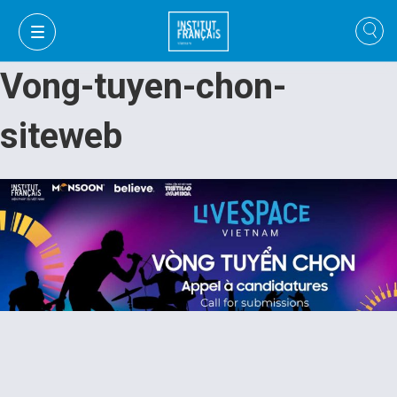
Vong-tuyen-chon-
siteweb
VI
VI