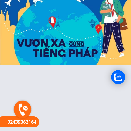
FR
02439362164