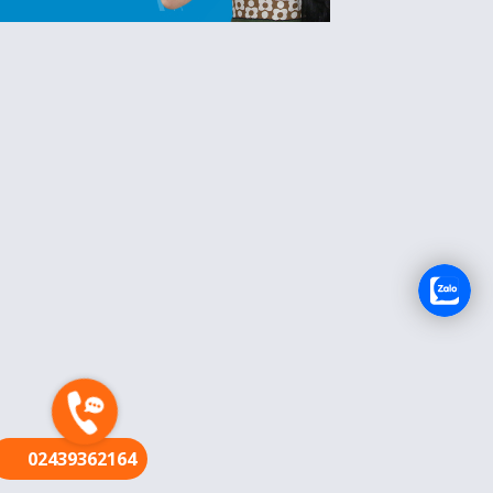
FR
02439362164