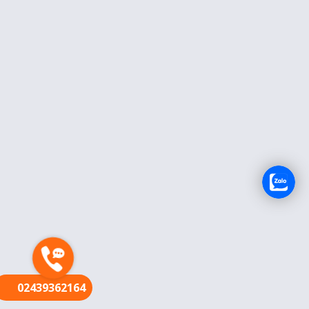
FR
02439362164