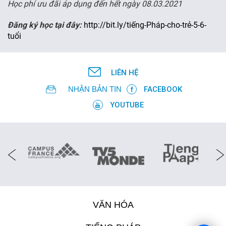
Học phí ưu đãi áp dụng đến hết ngày 08.03.2021
FR
Đăng ký học tại đây:
http://bit.ly/tiếng-Pháp-cho-trẻ-5-6-
tuổi
LIÊN HỆ
NHẬN BẢN TIN
FACEBOOK
YOUTUBE
VĂN HÓA