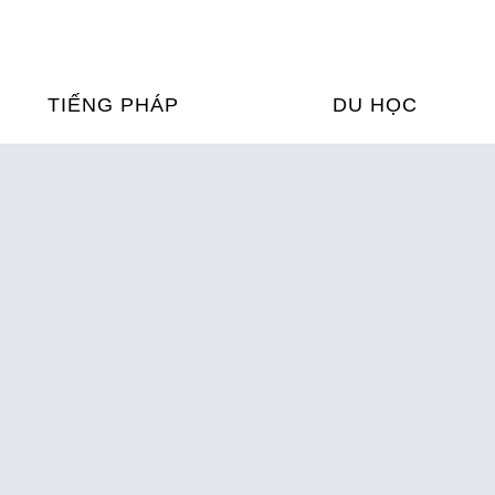
TIẾNG PHÁP
DU HỌC
ỌC TIẾNG PHÁP
DU HỌC PHÁP
ỆN
Ỳ THI & CHỨNG CHỈ
CHƯƠNG TRÌNH ĐÀ
CỦA PHÁP TẠI VIỆT
HIM
ỌC TIẾNG PHÁP NGAY TẠI
PHÁP
FRANCE ALUMNI VI
ỊCH TIẾNG PHÁP
ỢP TÁC TIẾNG PHÁP