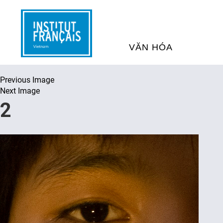
VĂN HÓA
Previous Image
SỰ KIỆN VĂN HÓA
H
Next Image
2
THƯ VIỆN ĐA PHƯƠNG TI
K
CHƯƠNG TRÌNH CHIẾU P
H
PHÁP
SÁCH VÀ THƯ TỊCH
D
NGHỆ SỸ LƯU TRÚ
H