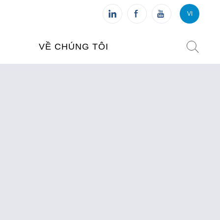
VI
VI
FR
VỀ CHÚNG TÔI
VIỆN PHÁP TẠI VIỆT NAM
O TẠO
CHI NHÁNH: HÀ NỘI
 NAM
CHI NHÁNH: HUẾ
ỆT NAM
CHI NHÁNH: ĐÀ NẴNG
CHI NHÁNH: TPHCM