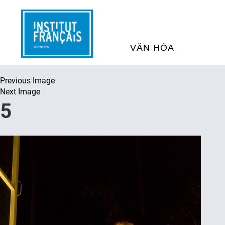
VĂN HÓA
Previous Image
SỰ KIỆN VĂN HÓA
H
Next Image
5
THƯ VIỆN ĐA PHƯƠNG TI
K
CHƯƠNG TRÌNH CHIẾU P
H
PHÁP
SÁCH VÀ THƯ TỊCH
D
NGHỆ SỸ LƯU TRÚ
H