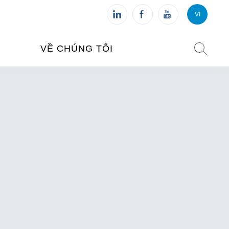
VI
VI
FR
VỀ CHÚNG TÔI
VIỆN PHÁP TẠI VIỆT NAM
O TẠO
CHI NHÁNH: HÀ NỘI
 NAM
CHI NHÁNH: HUẾ
ỆT NAM
CHI NHÁNH: ĐÀ NẴNG
CHI NHÁNH: TPHCM