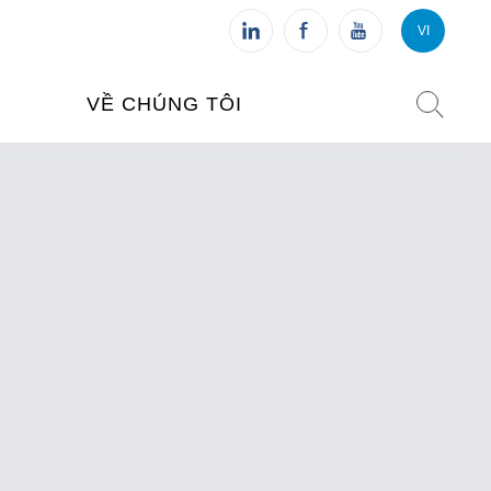
VI
VI
FR
VỀ CHÚNG TÔI
VIỆN PHÁP TẠI VIỆT NAM
O TẠO
CHI NHÁNH: HÀ NỘI
 NAM
CHI NHÁNH: HUẾ
ỆT NAM
CHI NHÁNH: ĐÀ NẴNG
CHI NHÁNH: TPHCM