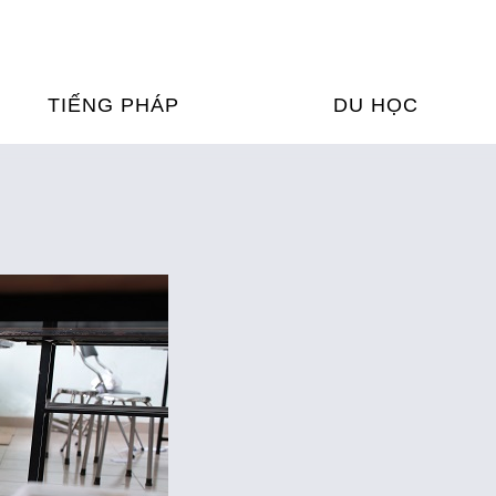
TIẾNG PHÁP
DU HỌC
ỌC TIẾNG PHÁP
DU HỌC PHÁP
ỆN
Ỳ THI & CHỨNG CHỈ
CHƯƠNG TRÌNH ĐÀ
CỦA PHÁP TẠI VIỆT
HIM
ỌC TIẾNG PHÁP NGAY TẠI
PHÁP
FRANCE ALUMNI VI
ỊCH TIẾNG PHÁP
ỢP TÁC TIẾNG PHÁP