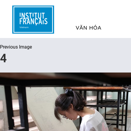
VĂN HÓA
Previous Image
SỰ KIỆN VĂN HÓA
H
4
THƯ VIỆN ĐA PHƯƠNG TI
K
CHƯƠNG TRÌNH CHIẾU P
H
PHÁP
SÁCH VÀ THƯ TỊCH
D
NGHỆ SỸ LƯU TRÚ
H