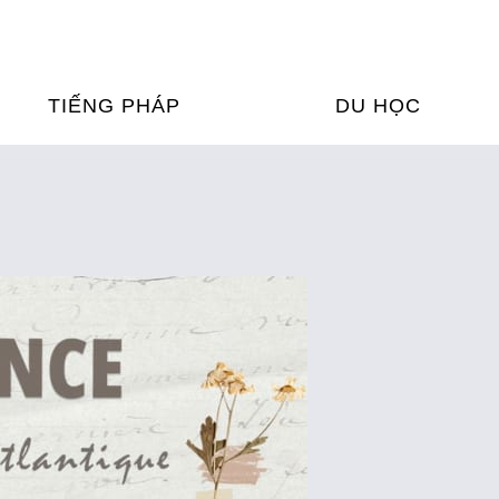
TIẾNG PHÁP
DU HỌC
ỌC TIẾNG PHÁP
DU HỌC PHÁP
ỆN
Ỳ THI & CHỨNG CHỈ
CHƯƠNG TRÌNH ĐÀ
CỦA PHÁP TẠI VIỆT
HIM
ỌC TIẾNG PHÁP NGAY TẠI
PHÁP
FRANCE ALUMNI VI
ỊCH TIẾNG PHÁP
ỢP TÁC TIẾNG PHÁP