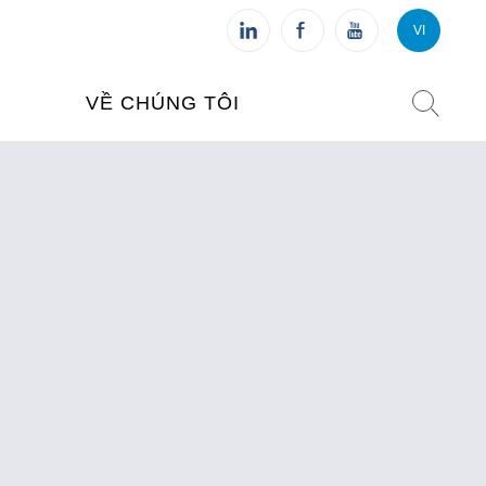
VI
VI
FR
VỀ CHÚNG TÔI
VIỆN PHÁP TẠI VIỆT NAM
O TẠO
CHI NHÁNH: HÀ NỘI
 NAM
CHI NHÁNH: HUẾ
ỆT NAM
CHI NHÁNH: ĐÀ NẴNG
CHI NHÁNH: TPHCM