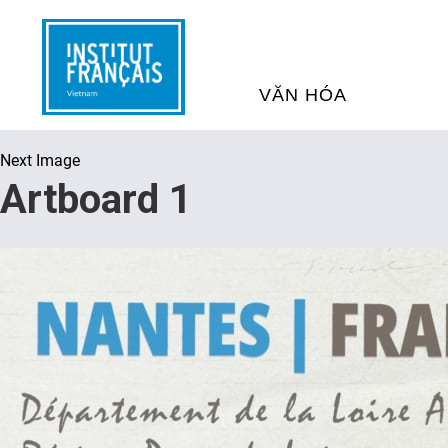
VĂN HÓA
Next Image
SỰ KIỆN VĂN HÓA
H
Artboard 1
THƯ VIỆN ĐA PHƯƠNG TI
K
CHƯƠNG TRÌNH CHIẾU P
H
PHÁP
SÁCH VÀ THƯ TỊCH
D
NGHỆ SỸ LƯU TRÚ
H