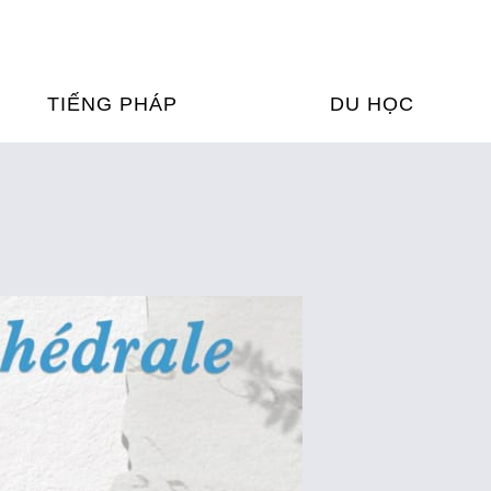
TIẾNG PHÁP
DU HỌC
ỌC TIẾNG PHÁP
DU HỌC PHÁP
ỆN
Ỳ THI & CHỨNG CHỈ
CHƯƠNG TRÌNH ĐÀ
CỦA PHÁP TẠI VIỆT
HIM
ỌC TIẾNG PHÁP NGAY TẠI
PHÁP
FRANCE ALUMNI VI
ỊCH TIẾNG PHÁP
ỢP TÁC TIẾNG PHÁP