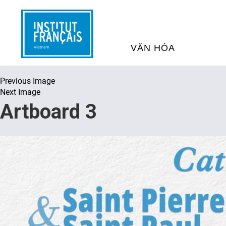
VĂN HÓA
Previous Image
SỰ KIỆN VĂN HÓA
H
Next Image
Artboard 3
THƯ VIỆN ĐA PHƯƠNG TI
K
CHƯƠNG TRÌNH CHIẾU P
H
PHÁP
SÁCH VÀ THƯ TỊCH
D
NGHỆ SỸ LƯU TRÚ
H