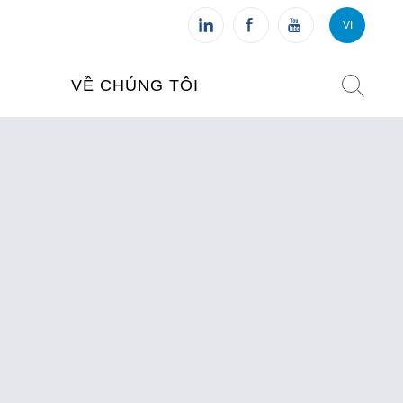
VI
VI
FR
VỀ CHÚNG TÔI
VIỆN PHÁP TẠI VIỆT NAM
O TẠO
CHI NHÁNH: HÀ NỘI
 NAM
CHI NHÁNH: HUẾ
ỆT NAM
CHI NHÁNH: ĐÀ NẴNG
CHI NHÁNH: TPHCM