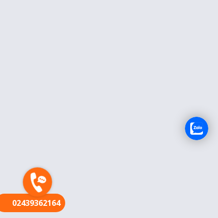
FR
02439362164