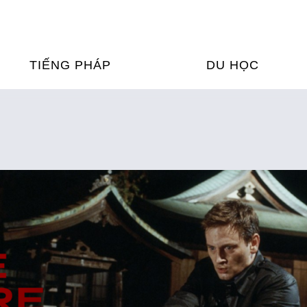
TIẾNG PHÁP
DU HỌC
ỌC TIẾNG PHÁP
DU HỌC PHÁP
ỆN
Ỳ THI & CHỨNG CHỈ
CHƯƠNG TRÌNH ĐÀ
CỦA PHÁP TẠI VIỆT
HIM
ỌC TIẾNG PHÁP NGAY TẠI
PHÁP
FRANCE ALUMNI VI
ỊCH TIẾNG PHÁP
ỢP TÁC TIẾNG PHÁP