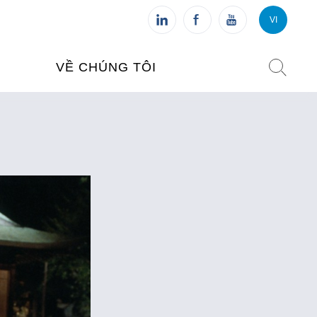
VI
VI
FR
VỀ CHÚNG TÔI
VIỆN PHÁP TẠI VIỆT NAM
O TẠO
CHI NHÁNH: HÀ NỘI
 NAM
CHI NHÁNH: HUẾ
ỆT NAM
CHI NHÁNH: ĐÀ NẴNG
CHI NHÁNH: TPHCM