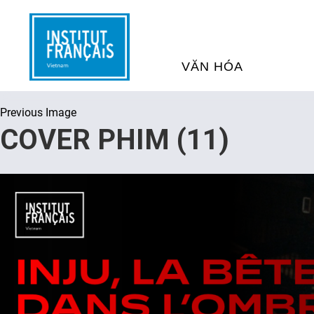
VĂN HÓA
Previous Image
SỰ KIỆN VĂN HÓA
H
COVER PHIM (11)
THƯ VIỆN ĐA PHƯƠNG TI
K
CHƯƠNG TRÌNH CHIẾU P
H
PHÁP
SÁCH VÀ THƯ TỊCH
D
NGHỆ SỸ LƯU TRÚ
H