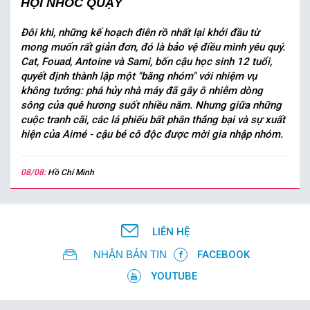
HỘI NHÓC QUẬY
Đôi khi, những kế hoạch điên rồ nhất lại khởi đầu từ
mong muốn rất giản đơn, đó là bảo vệ điều mình yêu quý.
Cat, Fouad, Antoine và Sami, bốn cậu học sinh 12 tuổi,
quyết định thành lập một "băng nhóm" với nhiệm vụ
không tưởng: phá hủy nhà máy đã gây ô nhiễm dòng
sông của quê hương suốt nhiều năm. Nhưng giữa những
cuộc tranh cãi, các lá phiếu bất phân thắng bại và sự xuất
hiện của Aimé - cậu bé cô độc được mời gia nhập nhóm.
08/08:
Hồ Chí Minh
LIÊN HỆ
NHẬN BẢN TIN
FACEBOOK
YOUTUBE