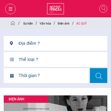
/
/
/
/
Sự kiện
Văn hóa
Điện ảnh
ÁC QUỶ
Thời gian ?
GIỎ HÀNG
ĐĂNG NHẬP
ĐIỆN ẢNH
VI
VI