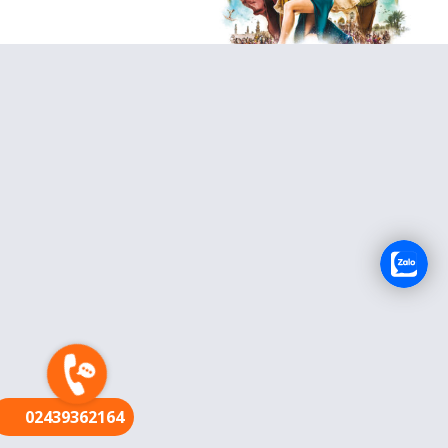
FR
02439362164