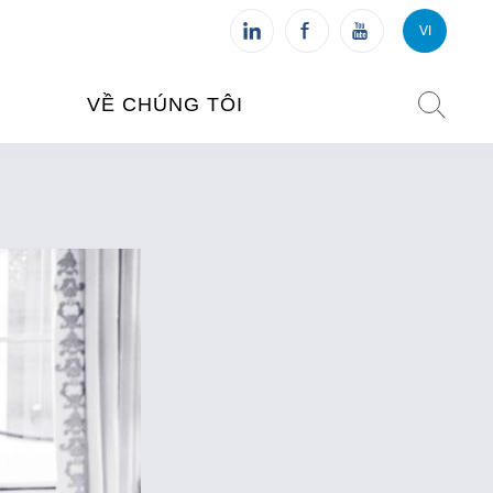
VI
VI
FR
VỀ CHÚNG TÔI
VIỆN PHÁP TẠI VIỆT NAM
O TẠO
CHI NHÁNH: HÀ NỘI
 NAM
CHI NHÁNH: HUẾ
ỆT NAM
CHI NHÁNH: ĐÀ NẴNG
CHI NHÁNH: TPHCM