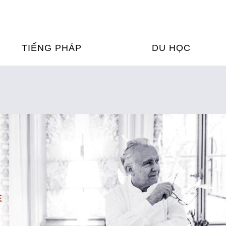
TIẾNG PHÁP
DU HỌC
ỌC TIẾNG PHÁP
DU HỌC PHÁP
ỆN
Ỳ THI & CHỨNG CHỈ
CHƯƠNG TRÌNH ĐÀ
CỦA PHÁP TẠI VIỆT
HIM
ỌC TIẾNG PHÁP NGAY TẠI
PHÁP
FRANCE ALUMNI VI
ỊCH TIẾNG PHÁP
ỢP TÁC TIẾNG PHÁP