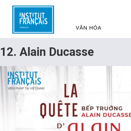
VĂN HÓA
SỰ KIỆN VĂN HÓA
H
12. Alain Ducasse
THƯ VIỆN ĐA PHƯƠNG TI
K
CHƯƠNG TRÌNH CHIẾU P
H
PHÁP
SÁCH VÀ THƯ TỊCH
D
NGHỆ SỸ LƯU TRÚ
H