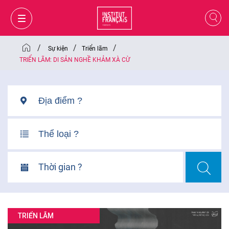
/
/
/
Sự kiện
Triển lãm
TRIỂN LÃM: DI SẢN NGHỀ KHẢM XÀ CỪ
Thời gian ?
GIỎ HÀNG
ĐĂNG NHẬP
TRIỂN LÃM
VI
VI