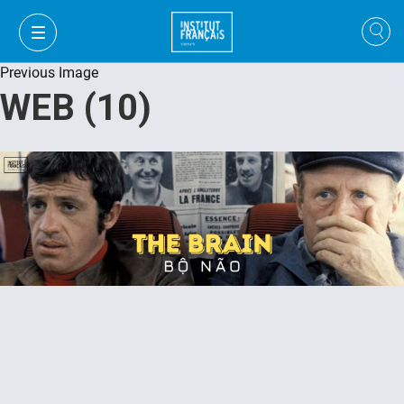
Previous Image
WEB (10)
VI
VI