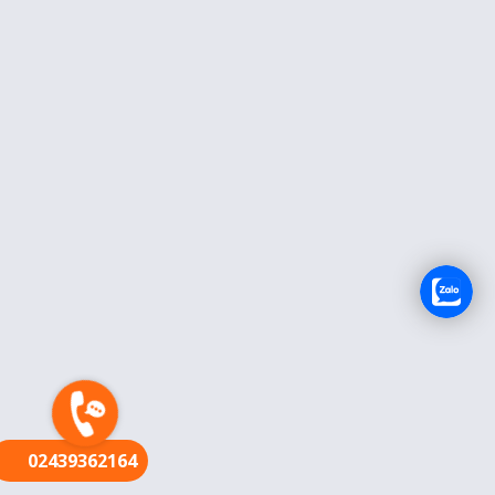
FR
02439362164