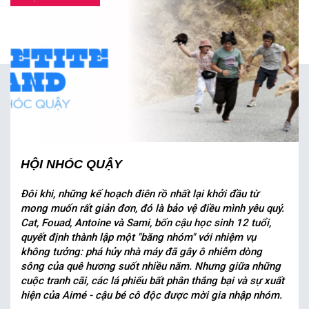
HỘI NHÓC QUẬY
Đôi khi, những kế hoạch điên rồ nhất lại khởi đầu từ
mong muốn rất giản đơn, đó là bảo vệ điều mình yêu quý.
Cat, Fouad, Antoine và Sami, bốn cậu học sinh 12 tuổi,
quyết định thành lập một "băng nhóm" với nhiệm vụ
không tưởng: phá hủy nhà máy đã gây ô nhiễm dòng
sông của quê hương suốt nhiều năm. Nhưng giữa những
cuộc tranh cãi, các lá phiếu bất phân thắng bại và sự xuất
hiện của Aimé - cậu bé cô độc được mời gia nhập nhóm.