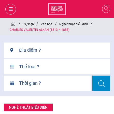
/
/
/
/
Sự kiện
Văn hóa
Nghệ thuật biểu diễn
CHARLES-VALENTIN ALKAN (1813 – 1888)
Thời gian ?
GIỎ HÀNG
ĐĂNG NHẬP
NGHỆ THUẬT BIỂU DIỄN
VI
VI