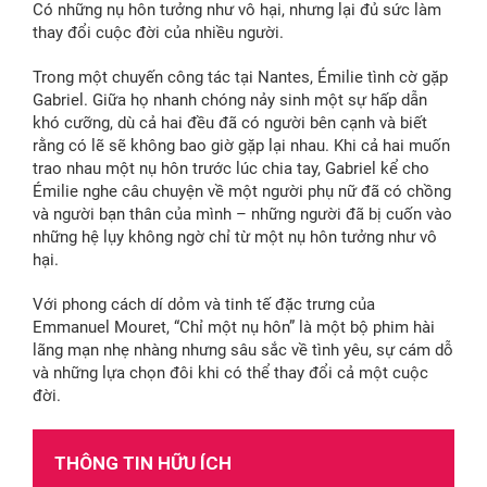
Có những nụ hôn tưởng như vô hại, nhưng lại đủ sức làm
thay đổi cuộc đời của nhiều người.
Trong một chuyến công tác tại Nantes, Émilie tình cờ gặp
Gabriel. Giữa họ nhanh chóng nảy sinh một sự hấp dẫn
khó cưỡng, dù cả hai đều đã có người bên cạnh và biết
rằng có lẽ sẽ không bao giờ gặp lại nhau. Khi cả hai muốn
trao nhau một nụ hôn trước lúc chia tay, Gabriel kể cho
Émilie nghe câu chuyện về một người phụ nữ đã có chồng
và người bạn thân của mình – những người đã bị cuốn vào
những hệ lụy không ngờ chỉ từ một nụ hôn tưởng như vô
hại.
Với phong cách dí dỏm và tinh tế đặc trưng của
Emmanuel Mouret, “Chỉ một nụ hôn” là một bộ phim hài
lãng mạn nhẹ nhàng nhưng sâu sắc về tình yêu, sự cám dỗ
và những lựa chọn đôi khi có thể thay đổi cả một cuộc
đời.
THÔNG TIN HỮU ÍCH