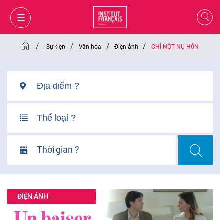
/
/
/
/
Sự kiện
Văn hóa
Điện ảnh
CHỈ MỘT NỤ HÔN
Thời gian ?
GIỎ HÀNG
ĐĂNG NHẬP
ĐIỆN ẢNH
VI
VI