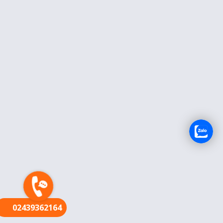
FR
02439362164