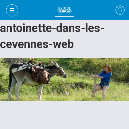
antoinette-dans-les-
cevennes-web
VI
VI