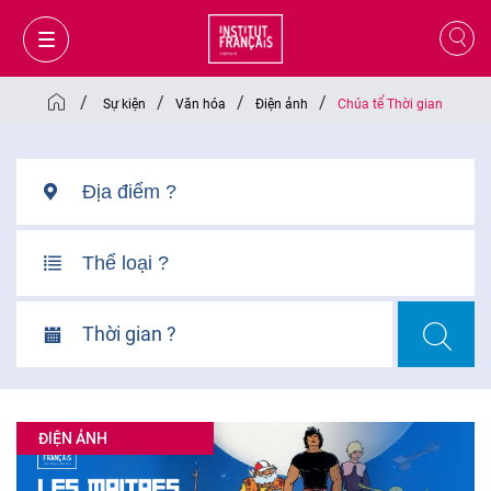
/
/
/
/
Sự kiện
Văn hóa
Điện ảnh
Chúa tể Thời gian
Thời gian ?
GIỎ HÀNG
ĐĂNG NHẬP
ĐIỆN ẢNH
VI
VI