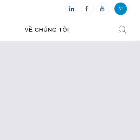
VI
VI
FR
VỀ CHÚNG TÔI
VIỆN PHÁP TẠI VIỆT NAM
O TẠO
CHI NHÁNH: HÀ NỘI
 NAM
CHI NHÁNH: HUẾ
ỆT NAM
CHI NHÁNH: ĐÀ NẴNG
CHI NHÁNH: TPHCM