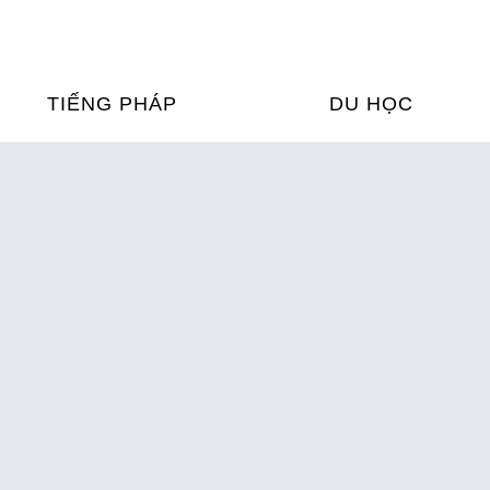
TIẾNG PHÁP
DU HỌC
ỌC TIẾNG PHÁP
DU HỌC PHÁP
ỆN
Ỳ THI & CHỨNG CHỈ
CHƯƠNG TRÌNH ĐÀ
CỦA PHÁP TẠI VIỆT
HIM
ỌC TIẾNG PHÁP NGAY TẠI
PHÁP
FRANCE ALUMNI VI
ỊCH TIẾNG PHÁP
ỢP TÁC TIẾNG PHÁP