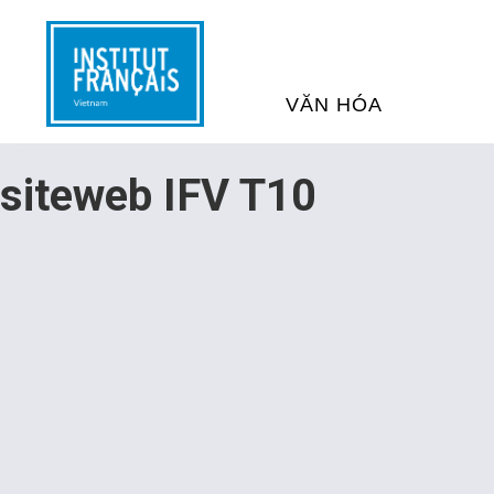
VĂN HÓA
SỰ KIỆN VĂN HÓA
H
siteweb IFV T10
THƯ VIỆN ĐA PHƯƠNG TI
K
CHƯƠNG TRÌNH CHIẾU P
H
PHÁP
SÁCH VÀ THƯ TỊCH
D
NGHỆ SỸ LƯU TRÚ
H