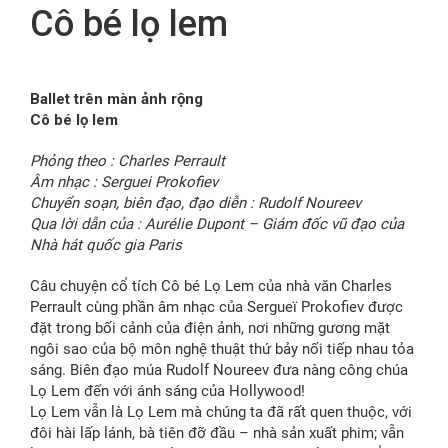
Cô bé lọ lem
FR
Ballet trên màn ảnh rộng
Cô bé lọ lem
Phỏng theo : Charles Perrault
Âm nhạc : Serguei Prokofiev
Chuyển soạn, biên đạo, đạo diễn : Rudolf Noureev
Qua lời dẫn của : Aurélie Dupont – Giám đốc vũ đạo của
Nhà hát quốc gia Paris
Câu chuyện cổ tích Cô bé Lọ Lem của nhà văn Charles
Perrault cùng phần âm nhạc của Sergueï Prokofiev được
đặt trong bối cảnh của điện ảnh, nơi những gương mặt
ngôi sao của bộ môn nghệ thuật thứ bảy nối tiếp nhau tỏa
sáng. Biên đạo múa Rudolf Noureev đưa nàng công chúa
Lọ Lem đến với ánh sáng của Hollywood!
Lọ Lem vẫn là Lọ Lem mà chúng ta đã rất quen thuộc, với
đôi hài lấp lánh, bà tiên đỡ đầu – nhà sản xuất phim; vẫn