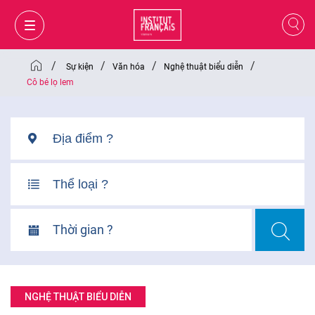
/
/
/
/
Sự kiện
Văn hóa
Nghệ thuật biểu diễn
Cô bé lọ lem
Thời gian ?
GIỎ HÀNG
ĐĂNG NHẬP
NGHỆ THUẬT BIỂU DIỄN
VI
VI