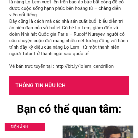
là nàng Lọ Lem vượt lên trên bao áp bức bất công để có
được cuộc sống hạnh phúc bên hoàng tử – chàng diễn
viên nổi tiếng.
Đây cũng là cách mà các nhà sản xuất buổi biểu diễn tri
ân biên đạo của vở ballet Cô bé Lọ Lem, giám đốc vũ
đoàn Nhà hát Quốc gia Paris – Rudolf Nureyev, người có
câu chuyện cuộc đời mang nhiều nét tương đồng với hành
trình đầy kỳ diệu của nàng Lọ Lem : từ một thanh niên
người Tatar trở thành ngôi sao quốc tế.
Vé bán trực tuyến tại : http://bit.ly/lolem_cendrillon
THÔNG TIN HỮU ÍCH
Bạn có thể quan tâm:
ĐIỆN ẢNH