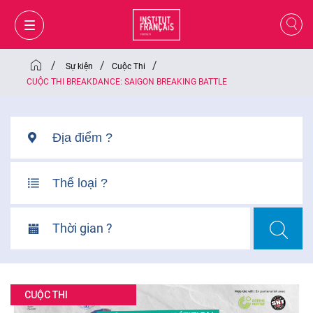
/
/
/
Sự kiện
Cuộc Thi
CUỘC THI BREAKDANCE: SAIGON BREAKING BATTLE
Thời gian ?
GIỎ HÀNG
ĐĂNG NHẬP
CUỘC THI
VI
VI