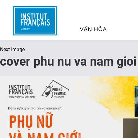
VĂN HÓA
Next Image
SỰ KIỆN VĂN HÓA
H
cover phu nu va nam gio
THƯ VIỆN ĐA PHƯƠNG TI
K
CHƯƠNG TRÌNH CHIẾU P
H
PHÁP
SÁCH VÀ THƯ TỊCH
D
NGHỆ SỸ LƯU TRÚ
H