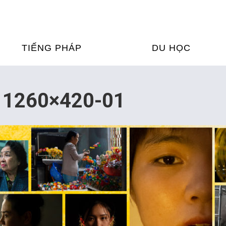
TIẾNG PHÁP
DU HỌC
ỌC TIẾNG PHÁP
DU HỌC PHÁP
i 1260×420-01
ỆN
Ỳ THI & CHỨNG CHỈ
CHƯƠNG TRÌNH ĐÀ
CỦA PHÁP TẠI VIỆT
HIM
ỌC TIẾNG PHÁP NGAY TẠI
PHÁP
FRANCE ALUMNI VI
ỊCH TIẾNG PHÁP
ỢP TÁC TIẾNG PHÁP