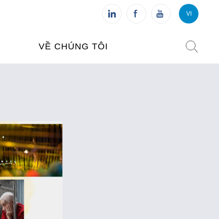
VI
VI
FR
VỀ CHÚNG TÔI
VIỆN PHÁP TẠI VIỆT NAM
O TẠO
CHI NHÁNH: HÀ NỘI
 NAM
CHI NHÁNH: HUẾ
ỆT NAM
CHI NHÁNH: ĐÀ NẴNG
CHI NHÁNH: TPHCM