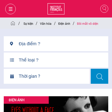
/
/
/
/
Sự kiện
Văn hóa
Điện ảnh
Đôi mắt vô diện
Thời gian ?
GIỎ HÀNG
ĐĂNG NHẬP
ĐIỆN ẢNH
VI
VI