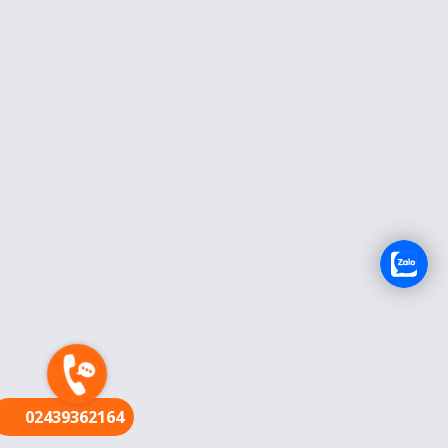
FR
02439362164