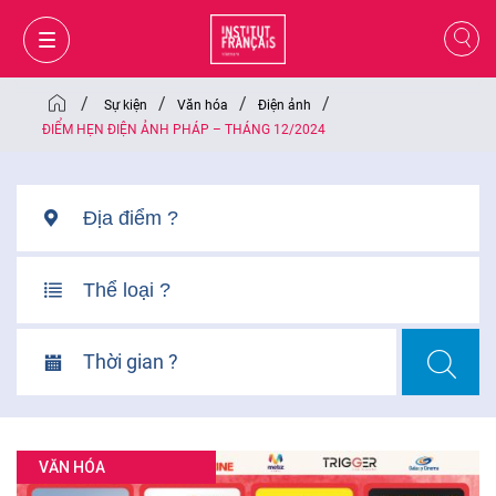
/
/
/
/
Sự kiện
Văn hóa
Điện ảnh
ĐIỂM HẸN ĐIỆN ẢNH PHÁP – THÁNG 12/2024
Thời gian ?
GIỎ HÀNG
ĐĂNG NHẬP
VĂN HÓA
VI
VI